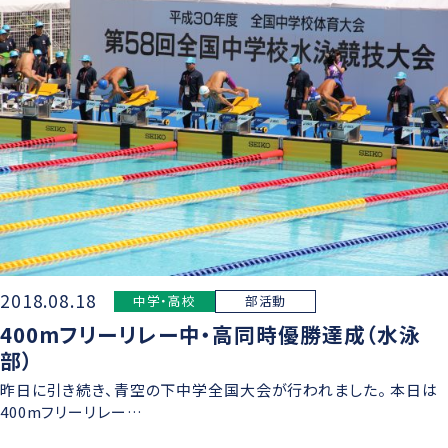
グローバル教育
進路指導
日本大学について
年間行事
進学コース
進学実績
数字で見る豊山
制服紹介
特進コース
合格者インタビュー
部活動
スポーツコース
進路新聞Compass
豊山生の一日
年間行事
活躍するOB
生徒座談会
制服紹介
学校案内パンフレット
2018.08.18
中学・高校
部活動
部活動
400mフリーリレー中・高同時優勝達成（水泳
学則
生徒座談会
部）
昨日に引き続き、青空の下中学全国大会が行われました。 本日は
学校案内パンフレット
400mフリーリレー…