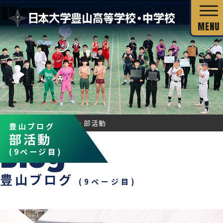
校長あいさつ
HOME
カテゴリー
部活動
豊山ブログ
部活動
教育目標
独自の教育システム
(9ページ目)
スクール・ミッション
グローバル教育
豊山ブログ
教科の特長
(9ページ目)
沿革・校歌
教科の特長
カリキュラム・シラバス
キャリア教育
施設・設備
カリキュラム・シラバス