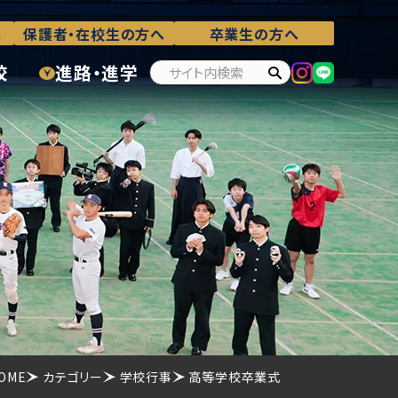
へ
保護者・在校生の方へ
卒業生の方へ
校
進路・進学
OME
カテゴリー
学校行事
高等学校卒業式