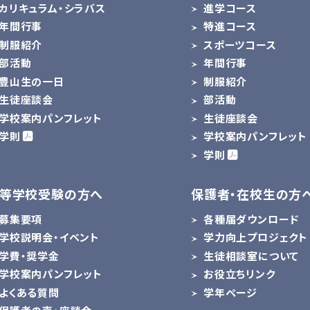
カリキュラム・シラバス
進学コース
年間行事
特進コース
制服紹介
スポーツコース
部活動
年間行事
豊山生の一日
制服紹介
生徒座談会
部活動
学校案内パンフレット
生徒座談会
学則
学校案内パンフレット
学則
等学校受験の方へ
保護者・在校生の方
募集要項
各種届ダウンロード
学校説明会・イベント
学力向上プロジェクト
学費・奨学金
生徒相談室について
学校案内パンフレット
お役立ちリンク
よくある質問
学年ページ