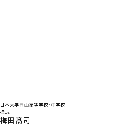
日本大学豊山高等学校・中学校
校長
梅田 髙司