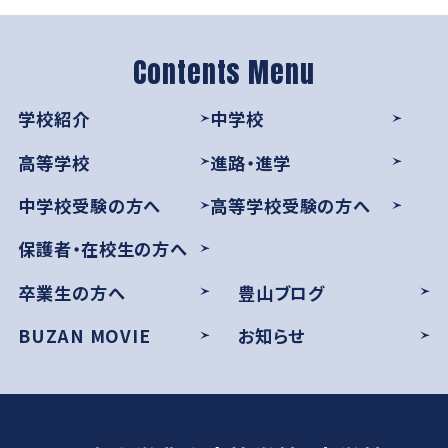
グローバル教育
進路指導
日本大学について
年間行事
進学コース
進学実績
数字で見る豊山
制服紹介
特進コース
学校紹介
中学校
合格者インタビュー
部活動
スポーツコース
高等学校
進路・進学
進路新聞Compass
豊山生の一日
年間行事
中学校受験の方へ
高等学校受験の方へ
活躍するOB
生徒座談会
保護者・在校生の方へ
制服紹介
学校案内パンフレット
卒業生の方へ
豊山ブログ
部活動
BUZAN MOVIE
お知らせ
学則
生徒座談会
学校案内パンフレット