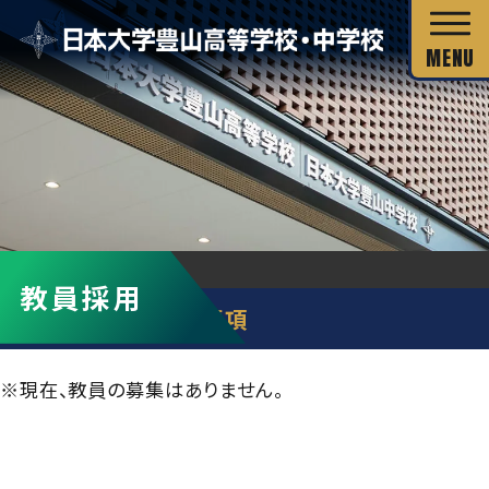
校長あいさつ
HOME
教員採用
教員採用
教育目標
非常勤講師募集要項
独自の教育システム
スクール・ミッション
グローバル教育
教科の特長
※現在、教員の募集はありません。
沿革・校歌
教科の特長
カリキュラム・シラバス
キャリア教育
施設・設備
カリキュラム・シラバス