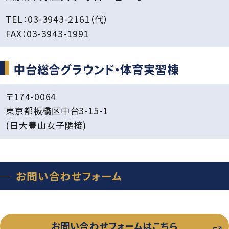
グローバル教育
進路指導
日本大学について
TEL：
03-3943-2161
（代）
年間行事
進学コース
FAX：03-3943-1991
進学実績
数字で見る豊山
制服紹介
特進コース
合格者インタビュー
中台総合グラウンド・体育実習棟
部活動
スポーツコース
進路新聞Compass
〒174-0064
豊山生の一日
年間行事
東京都板橋区中台3-15-1
活躍するOB
生徒座談会
(日大豊山女子隣接)
制服紹介
学校案内パンフレット
部活動
学則
お問い合わせフォーム
生徒座談会
学校案内パンフレット
お問い合わせフォームはこちら