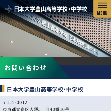
校長あいさつ
HOME
お問い合わせ
お問い合わせ
教育目標
お問い合わせ先
独自の教育システム
スクール・ミッション
グローバル教育
日本大学豊山高等学校・中学校
教科の特長
沿革・校歌
教科の特長
カリキュラム・シラバス
〒112-0012
キャリア教育
施設・設備
カリキュラム・シラバス
東京都文京区大塚5丁目40番10号