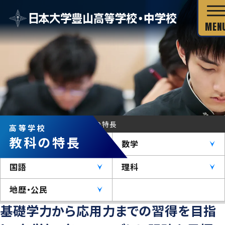
校長あいさつ
HOME
高等学校
教科の特長
高等学校
教育目標
教科の特長
英語
数学
独自の教育システム
スクール・ミッション
国語
理科
グローバル教育
教科の特長
沿革・校歌
地歴・公民
教科の特長
カリキュラム・シラバス
基礎学力から応用力までの習得を目指
キャリア教育
施設・設備
カリキュラム・シラバス