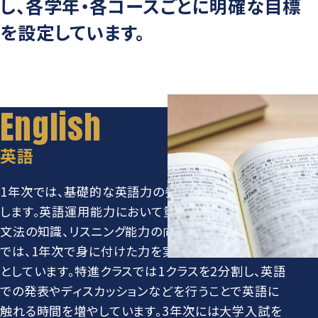
し、
各学年・各コースごとに明確な目標
グローバル教育
進路指導
日本大学について
を設定しています。
年間行事
進学コース
進学実績
数字で見る豊山
制服紹介
特進コース
合格者インタビュー
部活動
スポーツコース
進路新聞Compass
豊山生の一日
年間行事
英語
活躍するOB
生徒座談会
制服紹介
1年次では、基礎的な英語力の養成とその定着を目指
学校案内パンフレット
します。英語運用能力において重要な単語力や正しい
部活動
文法の知識、リスニング能力の向上を図ります。2年次
学則
では、1年次で身に付けた力を実際に使うことを目標
生徒座談会
としています。特進クラスでは1クラスを2分割し、英語
学校案内パンフレット
での発表やディスカッションなどを行うことで英語に
触れる時間を増やしています。3年次には大学入試を