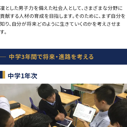
グローバル教育
進路指導
日本大学について
凜とした男子力を備えた社会人として、さまざまな分野に
年間行事
貢献する人材の育成を目指します。そのために、まず自分を
進学コース
進学実績
数字で見る豊山
知り、自分が将来どのように生きていくのかを考えさせま
制服紹介
特進コース
す。
合格者インタビュー
部活動
スポーツコース
進路新聞Compass
豊山生の一日
中学3年間で将来・進路を考える
年間行事
活躍するOB
生徒座談会
制服紹介
中学1年次
学校案内パンフレット
部活動
学則
生徒座談会
学校案内パンフレット