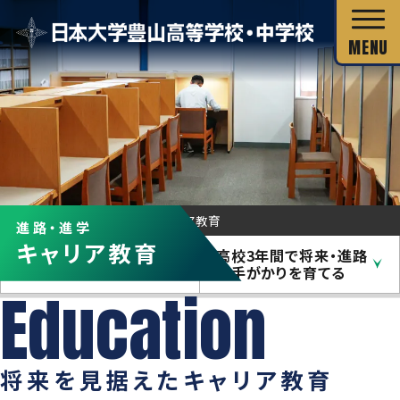
校長あいさつ
HOME
進路・進学
キャリア教育
進路・進学
教育目標
キャリア教育
中学3年間で将来・進
高校3年間で将来・進路
独自の教育システム
路を考える
の手がかりを育てる
スクール・ミッション
グローバル教育
教科の特長
沿革・校歌
教科の特長
カリキュラム・シラバス
将来を見据えたキャリア教育
キャリア教育
施設・設備
カリキュラム・シラバス