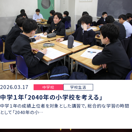
グローバル教育
進路指導
日本大学について
年間行事
進学コース
進学実績
数字で見る豊山
制服紹介
特進コース
合格者インタビュー
部活動
スポーツコース
進路新聞Compass
豊山生の一日
年間行事
活躍するOB
生徒座談会
制服紹介
学校案内パンフレット
2026.03.17
中学校
学校生活
部活動
中学１年「2040年の小学校を考える」
学則
生徒座談会
中学１年の成績上位者を対象とした講習で，総合的な学習の時間
として「2040年の小…
学校案内パンフレット