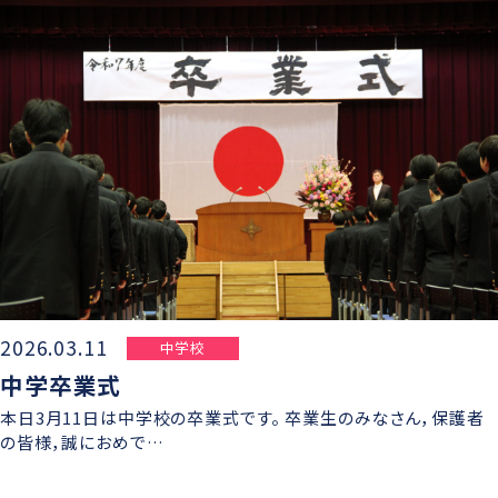
学則
2026.03.11
中学校
中学卒業式
本日3月11日は中学校の卒業式です。 卒業生のみなさん，保護者
の皆様，誠におめで…