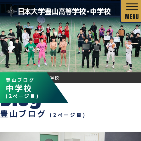
校長あいさつ
HOME
対象者
中学校
豊山ブログ
中学校
教育目標
独自の教育システム
(2ページ目)
スクール・ミッション
グローバル教育
豊山ブログ
教科の特長
(2ページ目)
沿革・校歌
教科の特長
カリキュラム・シラバス
キャリア教育
施設・設備
カリキュラム・シラバス