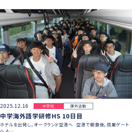
2025.12.16
中学校
課外活動
中学海外語学研修HS 10日目
ホテルを出発し，オークランド空港へ 空港で朝食後，搭乗ゲート
へ &…