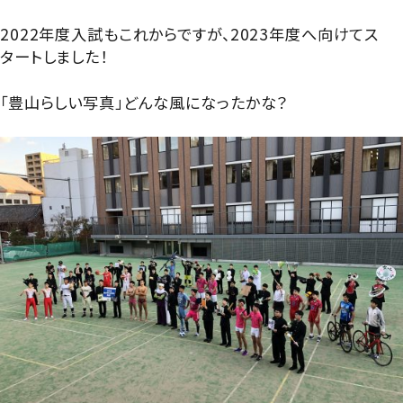
グローバル教育
進路指導
日本大学について
2022年度入試もこれからですが、2023年度へ向けてス
年間行事
進学コース
タートしました！
進学実績
数字で見る豊山
制服紹介
特進コース
「豊山らしい写真」どんな風になったかな？
合格者インタビュー
部活動
スポーツコース
進路新聞Compass
豊山生の一日
年間行事
活躍するOB
生徒座談会
制服紹介
学校案内パンフレット
部活動
学則
生徒座談会
学校案内パンフレット