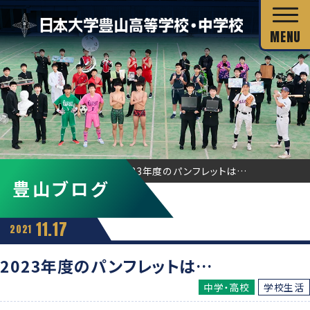
校長あいさつ
HOME
豊山ブログ
2023年度のパンフレットは…
豊山ブログ
教育目標
独自の教育システム
スクール・ミッション
11.17
2021
グローバル教育
教科の特長
沿革・校歌
2023年度のパンフレットは…
教科の特長
カリキュラム・シラバス
中学・高校
学校生活
キャリア教育
施設・設備
カリキュラム・シラバス