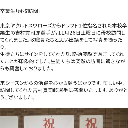
グローバル教育
進路指導
日本大学について
卒業生「母校訪問」
年間行事
進学コース
進学実績
数字で見る豊山
東京ヤクルトスワローズからドラフト１位指名された本校卒
制服紹介
特進コース
業生の吉村貢司郎選手が，11月26日土曜日に母校訪問し
合格者インタビュー
てくれました。教職員たちと思い出話をして写真を撮った
部活動
スポーツコース
り，
進路新聞Compass
生徒たちにサインをしてくれたり，終始笑顔で過ごしてくれ
豊山生の一日
年間行事
たことが印象的でした。生徒たちは突然の訪問に驚きなが
活躍するOB
らも興奮しておりました。
生徒座談会
制服紹介
学校案内パンフレット
来シーズンからの活躍を心から願うばかりです。忙しい中，
部活動
訪問してくれた吉村貢司郎選手に感謝いたします。ありがと
学則
うございました。
生徒座談会
学校案内パンフレット