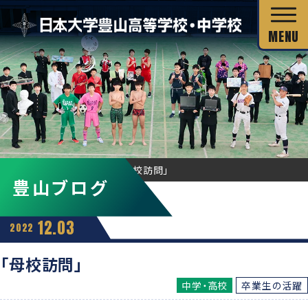
校長あいさつ
HOME
豊山ブログ
「母校訪問」
豊山ブログ
教育目標
独自の教育システム
スクール・ミッション
12.03
2022
グローバル教育
教科の特長
沿革・校歌
「母校訪問」
教科の特長
カリキュラム・シラバス
中学・高校
卒業生の活躍
キャリア教育
施設・設備
カリキュラム・シラバス