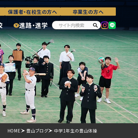
へ
保護者・在校生の方へ
卒業生の方へ
校
進路・進学
HOME
豊山ブログ
中学1年生の豊山体操