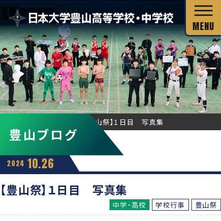
校長あいさつ
HOME
豊山ブログ
【豊山祭】１日目 写真集
豊山ブログ
教育目標
独自の教育システム
スクール・ミッション
10.26
2024
グローバル教育
教科の特長
沿革・校歌
【豊山祭】１日目 写真集
教科の特長
カリキュラム・シラバス
中学・高校
学校行事
豊山祭
キャリア教育
施設・設備
カリキュラム・シラバス