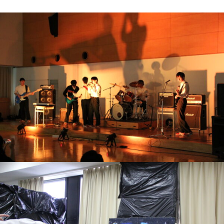
グローバル教育
進路指導
日本大学について
年間行事
進学コース
進学実績
数字で見る豊山
制服紹介
特進コース
合格者インタビュー
部活動
スポーツコース
進路新聞Compass
豊山生の一日
年間行事
活躍するOB
生徒座談会
制服紹介
学校案内パンフレット
部活動
学則
生徒座談会
学校案内パンフレット