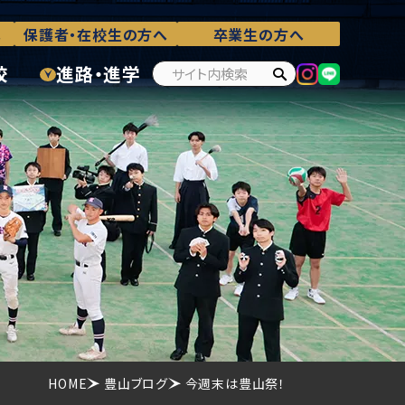
へ
保護者・在校生の方へ
卒業生の方へ
校
進路・進学
HOME
豊山ブログ
今週末は豊山祭！