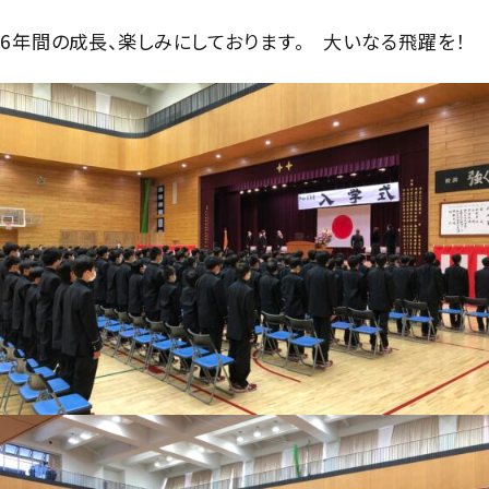
グローバル教育
進路指導
日本大学について
6年間の成長、楽しみにしております。 大いなる飛躍を！
年間行事
進学コース
進学実績
数字で見る豊山
制服紹介
特進コース
合格者インタビュー
部活動
スポーツコース
進路新聞Compass
豊山生の一日
年間行事
活躍するOB
生徒座談会
制服紹介
学校案内パンフレット
部活動
学則
生徒座談会
学校案内パンフレット