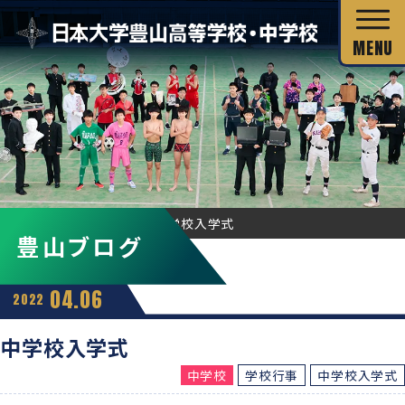
校長あいさつ
HOME
豊山ブログ
中学校入学式
豊山ブログ
教育目標
独自の教育システム
スクール・ミッション
04.06
2022
グローバル教育
教科の特長
沿革・校歌
中学校入学式
教科の特長
カリキュラム・シラバス
中学校
学校行事
中学校入学式
キャリア教育
施設・設備
カリキュラム・シラバス