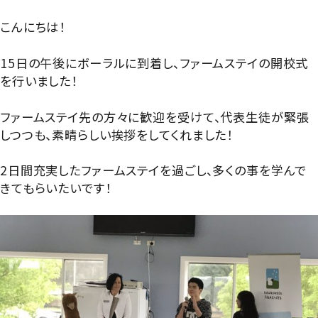
グローバル教育
進路指導
日本大学について
こんにちは！
年間行事
進学コース
進学実績
数字で見る豊山
15日の午後にボーラルに到着し、ファームステイの開校式
制服紹介
特進コース
を行いました！
合格者インタビュー
部活動
スポーツコース
ファームステイ先の方々に歓迎を受けて、代表生徒が緊張
進路新聞Compass
しつつも、素晴らしい挨拶をしてくれました！
豊山生の一日
年間行事
活躍するOB
生徒座談会
2日間充実したファームステイを過ごし、多くの事を学んで
制服紹介
きてもらいたいです！
学校案内パンフレット
部活動
学則
生徒座談会
学校案内パンフレット