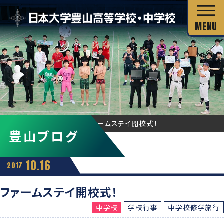
校長あいさつ
HOME
豊山ブログ
ファームステイ開校式！
豊山ブログ
教育目標
独自の教育システム
スクール・ミッション
10.16
2017
グローバル教育
教科の特長
沿革・校歌
ファームステイ開校式！
教科の特長
カリキュラム・シラバス
中学校
学校行事
中学校修学旅行
キャリア教育
施設・設備
カリキュラム・シラバス