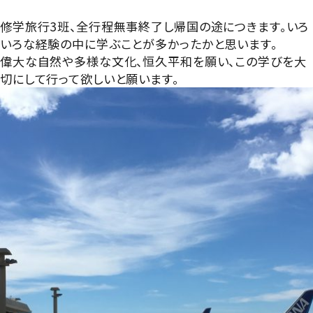
グローバル教育
進路指導
日本大学について
修学旅行3班、全行程無事終了し帰国の途につきます。いろ
年間行事
進学コース
いろな経験の中に学ぶことが多かったかと思います。
進学実績
数字で見る豊山
偉大な自然や多様な文化、恒久平和を願い、この学びを大
制服紹介
特進コース
切にして行って欲しいと願います。
合格者インタビュー
部活動
スポーツコース
進路新聞Compass
豊山生の一日
年間行事
活躍するOB
生徒座談会
制服紹介
学校案内パンフレット
部活動
学則
生徒座談会
学校案内パンフレット