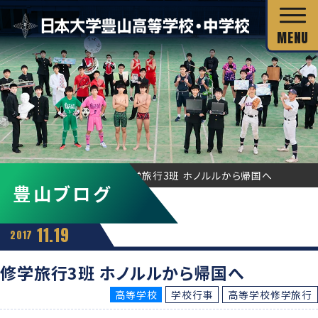
校長あいさつ
HOME
豊山ブログ
修学旅行3班 ホノルルから帰国へ
豊山ブログ
教育目標
独自の教育システム
スクール・ミッション
11.19
2017
グローバル教育
教科の特長
沿革・校歌
修学旅行3班 ホノルルから帰国へ
教科の特長
カリキュラム・シラバス
高等学校
学校行事
高等学校修学旅行
キャリア教育
施設・設備
カリキュラム・シラバス