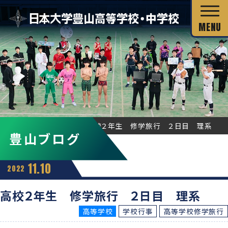
校長あいさつ
HOME
豊山ブログ
高校２年生 修学旅行 ２日目 理系
豊山ブログ
教育目標
独自の教育システム
スクール・ミッション
11.10
2022
グローバル教育
教科の特長
沿革・校歌
高校２年生 修学旅行 ２日目 理系
教科の特長
カリキュラム・シラバス
高等学校
学校行事
高等学校修学旅行
キャリア教育
施設・設備
カリキュラム・シラバス