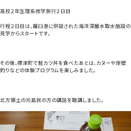
グローバル教育
進路指導
日本大学について
高校２年生理系修学旅行２日目
年間行事
進学コース
進学実績
数字で見る豊山
行程２日目は、羅臼港に併設された海洋深層水取水施設の
制服紹介
特進コース
見学からスタートです。
合格者インタビュー
部活動
スポーツコース
進路新聞Compass
豊山生の一日
年間行事
その後、標津町で鮭カツ丼を食べたあとは、カヌーや岸壁
活躍するOB
生徒座談会
釣りなどの体験プログラムを楽しみました。
制服紹介
学校案内パンフレット
部活動
学則
北方領土の元島民の方の講話を聴講しました。
生徒座談会
学校案内パンフレット