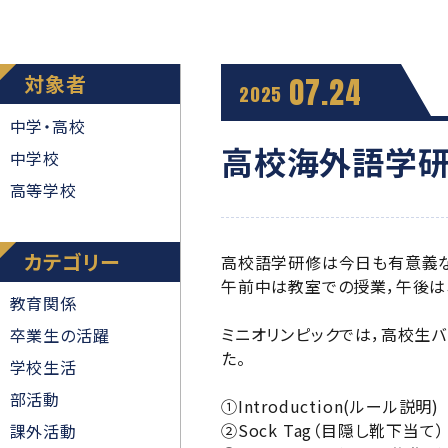
対象者
07.24
2025
中学・高校
高校海外語学研
中学校
高等学校
カテゴリー
高校語学研修は今日も有意義な
午前中は教室での授業，午後は
教育関係
ミニオリンピックでは，高校生
卒業生の活躍
た。
学校生活
部活動
①Introduction(ルール説明)
②Sock Tag（目隠し靴下当て）
課外活動