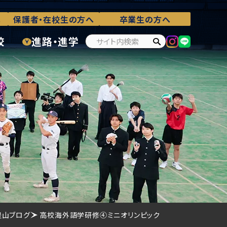
へ
保護者・在校生の方へ
卒業生の方へ
校
進路・進学
豊山ブログ
高校海外語学研修④ミニオリンピック