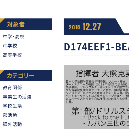
対象者
12.27
2018
中学・高校
D174EEF1-BE
中学校
高等学校
カテゴリー
教育関係
卒業生の活躍
学校生活
部活動
課外活動