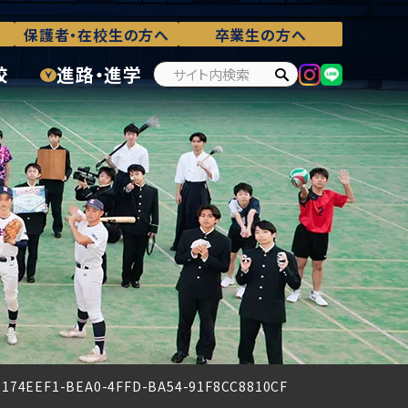
へ
保護者・在校生の方へ
卒業生の方へ
校
進路・進学
D174EEF1-BEA0-4FFD-BA54-91F8CC8810CF