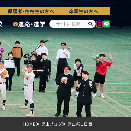
へ
保護者・在校生の方へ
卒業生の方へ
校
進路・進学
HOME
豊山ブログ
豊山祭１日目