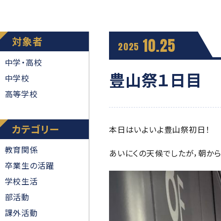
対象者
10.25
2025
中学・高校
豊山祭１日目
中学校
高等学校
カテゴリー
本日はいよいよ豊山祭初日！
教育関係
あいにくの天候でしたが，朝か
卒業生の活躍
学校生活
部活動
課外活動