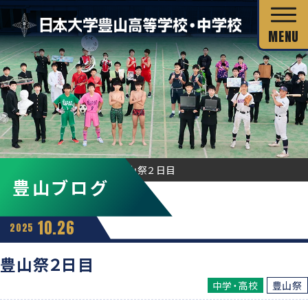
校長あいさつ
HOME
豊山ブログ
豊山祭２日目
豊山ブログ
教育目標
独自の教育システム
スクール・ミッション
10.26
2025
グローバル教育
教科の特長
沿革・校歌
豊山祭２日目
教科の特長
カリキュラム・シラバス
中学・高校
豊山祭
キャリア教育
施設・設備
カリキュラム・シラバス