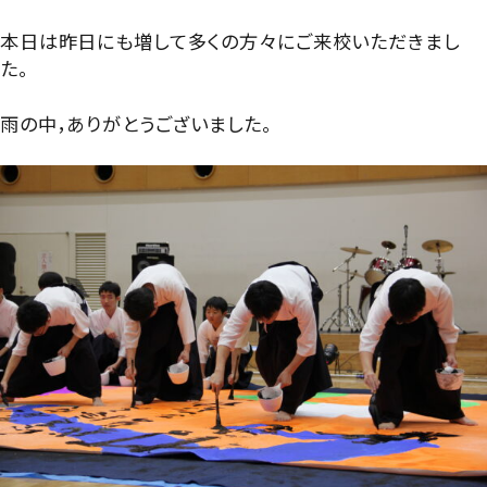
グローバル教育
進路指導
日本大学について
本日は昨日にも増して多くの方々にご来校いただきまし
年間行事
進学コース
た。
進学実績
数字で見る豊山
制服紹介
特進コース
雨の中，ありがとうございました。
合格者インタビュー
部活動
スポーツコース
進路新聞Compass
豊山生の一日
年間行事
活躍するOB
生徒座談会
制服紹介
学校案内パンフレット
部活動
学則
生徒座談会
学校案内パンフレット