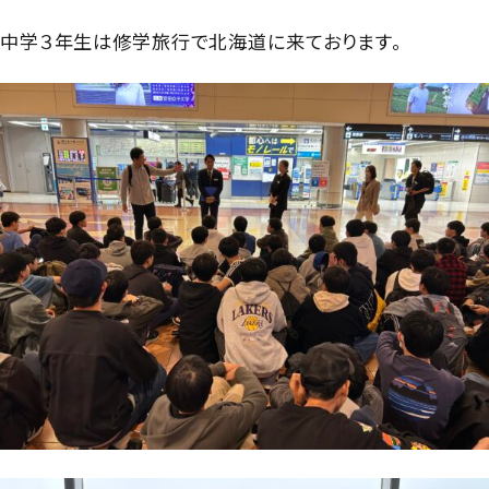
グローバル教育
進路指導
日本大学について
中学３年生は修学旅行で北海道に来ております。
年間行事
進学コース
進学実績
数字で見る豊山
制服紹介
特進コース
合格者インタビュー
部活動
スポーツコース
進路新聞Compass
豊山生の一日
年間行事
活躍するOB
生徒座談会
制服紹介
学校案内パンフレット
部活動
学則
生徒座談会
学校案内パンフレット