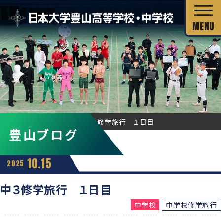
校長あいさつ
HOME
豊山ブログ
中３修学旅行 １日目
豊山ブログ
教育目標
独自の教育システム
スクール・ミッション
10.15
2025
グローバル教育
教科の特長
沿革・校歌
中３修学旅行 １日目
教科の特長
カリキュラム・シラバス
中学校
中学校修学旅行
キャリア教育
施設・設備
カリキュラム・シラバス