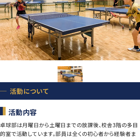
グローバル教育
進路指導
日本大学について
年間行事
進学コース
進学実績
数字で見る豊山
制服紹介
特進コース
合格者インタビュー
部活動
スポーツコース
進路新聞Compass
豊山生の一日
年間行事
活躍するOB
生徒座談会
制服紹介
活動について
学校案内パンフレット
部活動
学則
生徒座談会
活動内容
卓球部は月曜日から土曜日までの放課後、校舎3階の多目
学校案内パンフレット
的室で活動しています。部員は全くの初心者から経験者ま