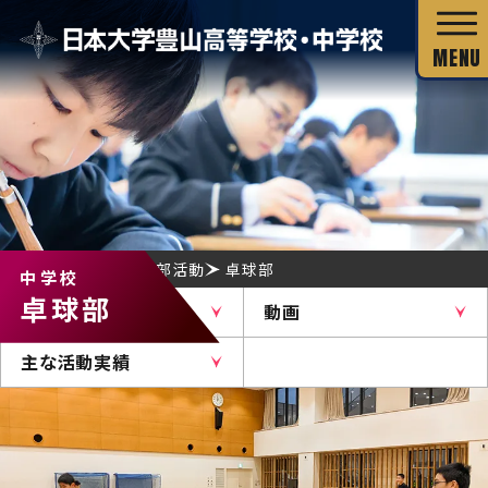
校長あいさつ
HOME
中学校
部活動
卓球部
中学校
教育目標
卓球部
活動について
動画
独自の教育システム
スクール・ミッション
主な活動実績
グローバル教育
教科の特長
沿革・校歌
教科の特長
カリキュラム・シラバス
キャリア教育
施設・設備
カリキュラム・シラバス