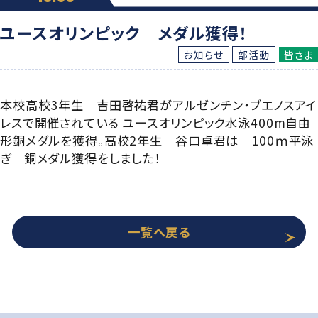
グローバル教育
進路指導
日本大学について
年間行事
ユースオリンピック メダル獲得！
進学コース
進学実績
数字で見る豊山
お知らせ
部活動
皆さま
制服紹介
特進コース
合格者インタビュー
部活動
本校高校3年生 吉田啓祐君がアルゼンチン・ブエノスアイ
スポーツコース
進路新聞Compass
レスで開催されている ユースオリンピック水泳400m自由
豊山生の一日
形銅メダルを獲得。高校2年生 谷口卓君は 100ｍ平泳
年間行事
活躍するOB
ぎ 銅メダル獲得をしました！
生徒座談会
制服紹介
学校案内パンフレット
部活動
一覧へ戻る
学則
生徒座談会
学校案内パンフレット