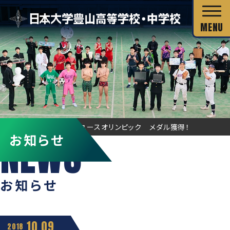
校長あいさつ
HOME
お知らせ
ユースオリンピック メダル獲得！
お知らせ
教育目標
独自の教育システム
スクール・ミッション
グローバル教育
お知らせ
教科の特長
沿革・校歌
教科の特長
カリキュラム・シラバス
キャリア教育
施設・設備
10.09
カリキュラム・シラバス
2018