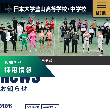
校長あいさつ
HOME
お知らせ
採用情報
お知らせ
教育目標
採用情報
独自の教育システム
スクール・ミッション
グローバル教育
お知らせ
教科の特長
沿革・校歌
教科の特長
カリキュラム・シラバス
キャリア教育
施設・設備
2026
カリキュラム・シラバス
採用情報
卒業生の方