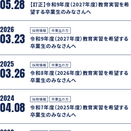
05.28
グローバル教育
【訂正】令和9年度（2027年度）教育実習を希
進路指導
日本大学について
望する卒業生のみなさんへ
年間行事
進学コース
進学実績
数字で見る豊山
制服紹介
2026
特進コース
採用情報
卒業生の方
03.23
合格者インタビュー
令和9年度（2027年度）教育実習を希望する
部活動
スポーツコース
卒業生のみなさんへ
進路新聞Compass
豊山生の一日
年間行事
2025
活躍するOB
採用情報
卒業生の方
03.26
生徒座談会
令和8年度（2026年度）教育実習を希望する
制服紹介
卒業生のみなさんへ
学校案内パンフレット
部活動
2024
学則
採用情報
卒業生の方
04.08
生徒座談会
令和7年度（2025年度）教育実習を希望する
卒業生のみなさんへ
学校案内パンフレット