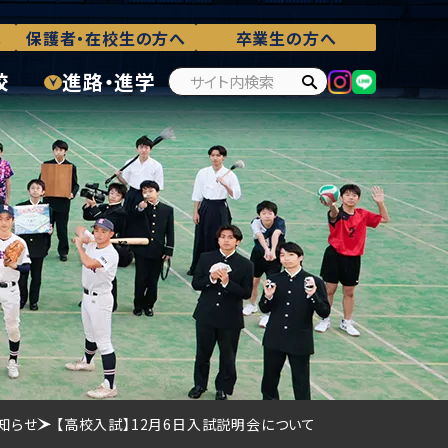
へ
保護者・在校生の方へ
卒業生の方へ
校
進路・進学
知らせ
【高校入試】12月6日入試説明会について