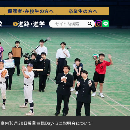
へ
保護者・在校生の方へ
卒業生の方へ
校
進路・進学
ご案内】6月20日授業参観Day・ミニ説明会について