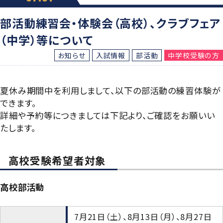
グローバル教育
進路指導
日本大学について
年間行事
部活動練習会・体験会（高校）、クラブフェア
進学コース
進学実績
数字で見る豊山
（中学）等について
制服紹介
特進コース
お知らせ
入試情報
部活動
中学校受験の方
合格者インタビュー
部活動
スポーツコース
進路新聞Compass
夏休み期間中を利用しまして、以下の部活動の練習体験が
豊山生の一日
年間行事
できます。
活躍するOB
詳細や予約等につきましては下記より、ご確認をお願いい
生徒座談会
制服紹介
たします。
学校案内パンフレット
部活動
高校受験希望者対象
学則
生徒座談会
高校部活動
学校案内パンフレット
7月21日（土）、8月13日（月）、8月27日