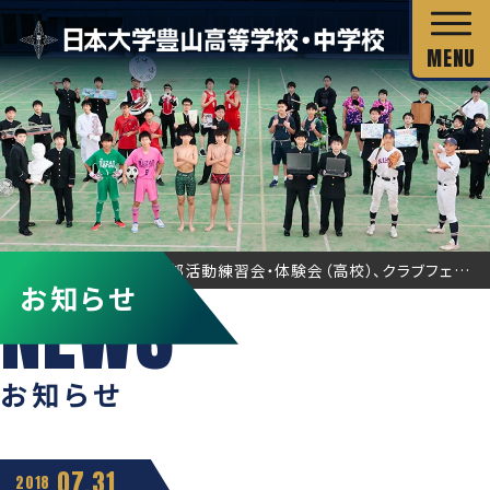
校長あいさつ
HOME
お知らせ
部活動練習会・体験会（高校）、クラブフェア（中学）等について
お知らせ
教育目標
独自の教育システム
スクール・ミッション
グローバル教育
お知らせ
教科の特長
沿革・校歌
教科の特長
カリキュラム・シラバス
キャリア教育
施設・設備
07.31
カリキュラム・シラバス
2018