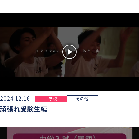
グローバル教育
進路指導
日本大学について
年間行事
進学コース
進学実績
数字で見る豊山
制服紹介
特進コース
合格者インタビュー
部活動
スポーツコース
進路新聞Compass
豊山生の一日
年間行事
活躍するOB
生徒座談会
制服紹介
学校案内パンフレット
部活動
2024.12.16
中学校
その他
学則
頑張れ受験生編
生徒座談会
学校案内パンフレット