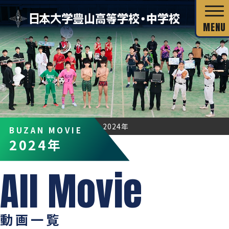
校長あいさつ
HOME
BUZAN MOVIE
2024年
BUZAN MOVIE
教育目標
2024年
独自の教育システム
スクール・ミッション
グローバル教育
教科の特長
沿革・校歌
教科の特長
カリキュラム・シラバス
キャリア教育
施設・設備
動画一覧
カリキュラム・シラバス