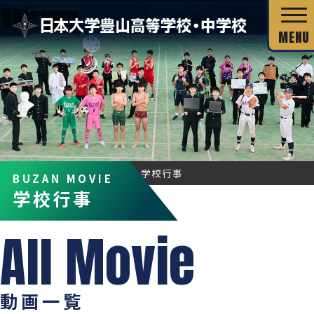
校長あいさつ
HOME
BUZAN MOVIE
学校行事
BUZAN MOVIE
教育目標
学校行事
独自の教育システム
スクール・ミッション
グローバル教育
教科の特長
沿革・校歌
教科の特長
カリキュラム・シラバス
キャリア教育
施設・設備
動画一覧
カリキュラム・シラバス