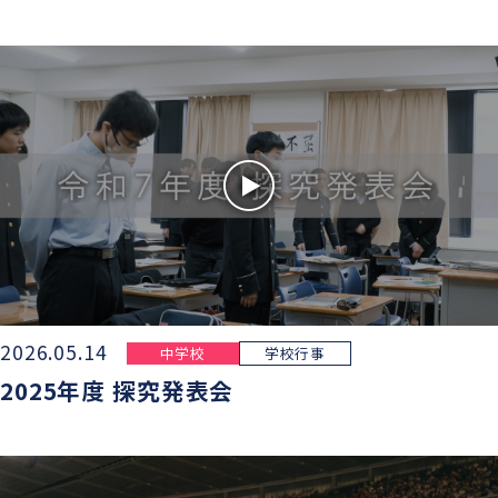
グローバル教育
進路指導
日本大学について
年間行事
進学コース
進学実績
数字で見る豊山
制服紹介
特進コース
合格者インタビュー
部活動
スポーツコース
進路新聞Compass
豊山生の一日
年間行事
活躍するOB
生徒座談会
制服紹介
学校案内パンフレット
部活動
2026.05.14
中学校
学校行事
学則
2025年度 探究発表会
生徒座談会
学校案内パンフレット